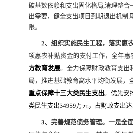
破基数依赖和支出固化格局,清理整合
出需要，健全支出项目到期退出机制,
限。
2、
组织实施民生工程
，
落实惠
项惠农补贴资金的支付工作，全年
惠
方教育发展
。
全力保障财政教育支出
局，推进基础教育高水平均衡发展
，
重点保障十三大类民生支出
。优先安
类民生支出
34959万元，占财政支出达到
3、
完善规范债务管理。
一是
全