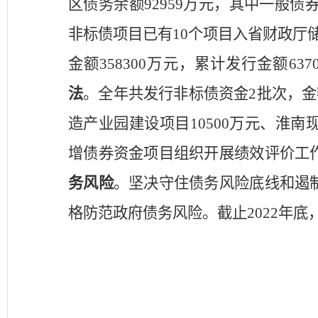
区债务余额92959万元，其中一般债券
非标债项目已有10个项目入省财政厅储备
金额358300万元，累计发行金额637
法
。
全年共发行非标债资金
2批次，
造产业园建设项目
10
500万元、
淮南
增债券资金项目组织开展绩效评价工
务风险
。
坚决守住债务风险底线
和
遏
格防范政府债务风险。
截止
2022年