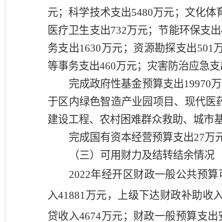
元；科学技术支出
5480
万元；文化体
医疗卫生支出
732
万元；
节能环保
支出
务支出
1630
万元；
资源勘探
支出
501
等事务
支出
460
万元；
灾害防治应急支
完成政府性基金
预算
支出
19970
万
于区内绿色智造产业园项目、现代医
建设工程、农村困难群众救助、城市
完成国有资本经营预算支出
27
（三）
可用财力及结转
结余情况
2022
年经开区财政一般
公共
预算
入
41881
万元，上级下达财政补助收
贷收入4674万元；
财政一般预算支出