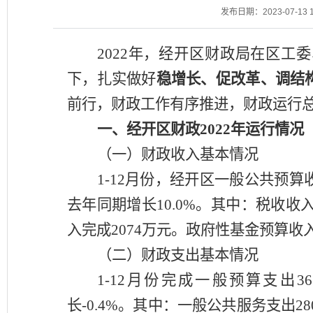
发布日期：2023-07-13 1
2022年
，
经开
区财政局在区
工委
下，扎实做好
稳增长、促改革、调结
前行，财政工作有序推进，财政运行
一、经开区财政
2022
年运行情况
（一）财政收入基本情况
1-12月份，经开区
一般公共预算
去年同期增长
10.0
%。其中：
税
收收
入
完成
2074万元
。
政府性基金预算收
（二）财政支出基本情况
1-12月份完成一般预算支出
36
长
-0.4
%。其中：一般公共服务支出
28