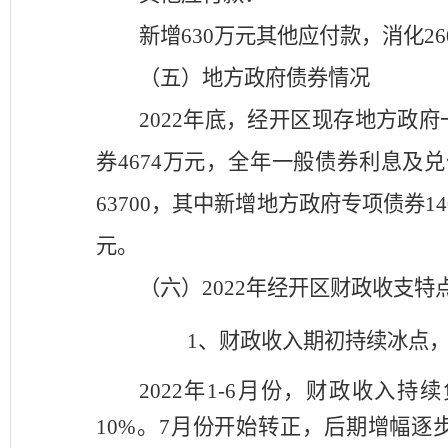
新增
630
万元其他应付款，
消化
2
（
五
）地方政府债券情况
2022
年底，经开区现存地方政府
券
4674
万元
，
全年
一般
债
券
利息及兑
63700，其中
新增地方政府专项债券
1
元。
（
六
）
2022
年经开区财政收支特
1、财政
收入
期初持续冰点
2022年1-6月份，财政收入
10%。7月份开始转正，后期增幅逐