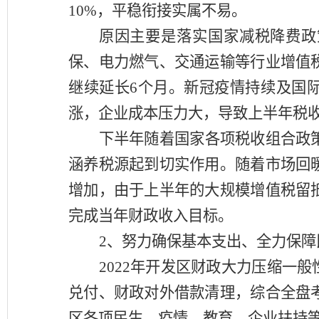
10%，平稳衔接实属不易。
原因主要是落实国家减税降费政
保、电力燃气、交通运输等行业增值
继续延长
6个月。新冠疫情持续及国
涨，企业成本压力大，导致上半年税
下半年
随着国家各项税收组合政
涵养税源
起到切实作用。
随着市场回
增
加，由于上半年的大规模
增值税
留
完成
当
年财政收入目标。
2、努力确保基本支出、全力保
2022年开发区财政大力压缩一
兑付、财政对外借款清理，综合全盘
区各项民生、疫情、教育、企业扶持