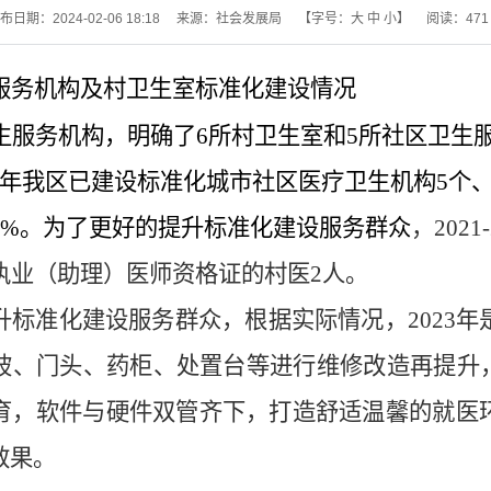
布日期：2024-02-06 18:18
来源：社会发展局
【字号：
大
中
小
】
阅读：
471
服务机构及村卫生室标准化建设情况
生服务机构，
明确了
6
所村卫生室和
5
所社区卫生
年我区已建设标准化城市社区医疗卫生机构
5
个
0%
。为了更好的提升标准化建设服务群众
，
2021
执业（助理）医师资格证的村医
2
人。
升标准化建设服务群众，根据实际情况，
2023
年
坡、门头、药柜、处置台等进行维修改造再提升
育，软件与硬件双管齐下，
打造舒适温馨的就医
效果。