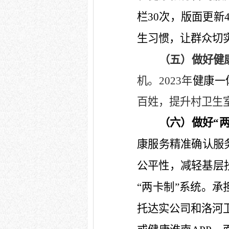
栏
30
次，版面更新
生习惯，让群众切
（五）做好健
机。
2023
年
健康一
百姓
，提升村卫生
（六）做好“
康服务精准确认服
公平性，减轻基层
“两卡制”系统。承
托达实公司和洛河