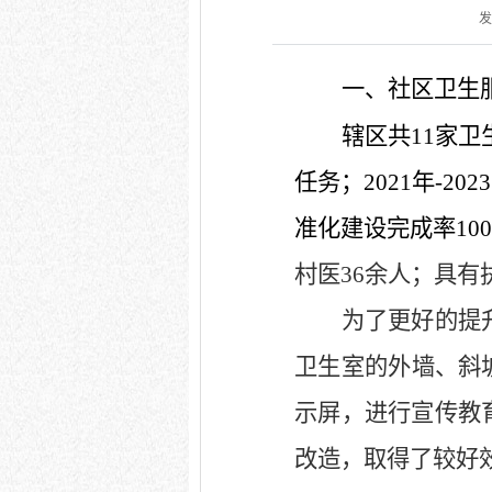
发
一、
社区卫生
辖区共
11
家卫
任务；
2021
年
-2023
准化建设完成率
10
村医
36
余人；具有
为了更好的提
卫生室的外墙、斜
示屏，进行宣传教
改造，取得了较好