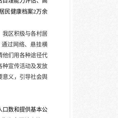
活自理能力评估、高
居民健康档案
2
万余
。
我区积极与各村居
，通过网络、悬挂横
请他们用各种途径代
各种宣传活动及发放
要意义，引导社会舆
人口数和提供基本公