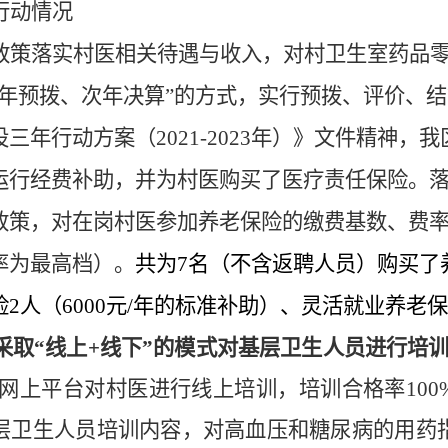
行动情况
政策落实村医相关待遇与收入，对村卫生室药品
当年预拨、次年决算”的方式，实行预拨、评价、
设三年行动方案（
2021-2023
年）》文件精神，我
运行经费补助，并为村医购买了医疗责任保险。
政策，对在岗村医参加养老保险的缴费基数、费
率为最高档）。
共为
7
名（不含返聘人员）购买了
险
2
人（
6000
元
/
年的标准补助）、灵活就业养老保
采取“线上
+
线下”的模式对基层卫生人员进行培
”等网上平台对村医进行线上培训，培训合格率
100
层卫生人员培训内容，对高血压和糖尿病的用药