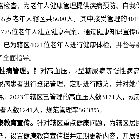
格检查，为老年人健康管理提供疾病预防、自我
65
岁老年人辖区共
5600
人，其中接受管理的
401
4775
位老年人建立健康档案，通过健康知识宣传
，已为辖区
4021
位老年人进行健康体检，
并督导
了全面指导。
性病管理。
针对高血压，
2
型糖尿病等慢性病
尿病患者进行登记管理，定期进行随访，并对她
导。
2023
年辖区已管理的高血压人数
3171
人，规
者人数
1241
人，规范管理率
86.38%
。
康教育宣传。
针对辖区重点健康问题，为辖区居
务，设置健康教育宣传栏并定期更新内容，开展