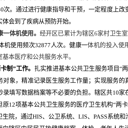
40
次。通过进行健康指导和干预，一定程度上改
实体会到了疾病从预防开始。
康一体机使用。
经开区已累计为辖区
6
家村卫生室
体机使用频次
32877
人次。健康一
体机的投入使
室基本医疗和公共服务水平。
两卡制”工作。
扎实推进基本公共卫生服务项目“两
务对象，精准记录医生服务工作量；实现服务的
抄录填写数据档案等不必要的负担。辖区共
10
家
担原
12
项基本公共卫生服务的医疗卫生机构“两卡
卫生院，通过
HIS
、公卫系统、
LIS
、
PASS
系统和