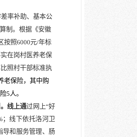
零差率补助、基本公
结算制。根据《安徽
区按照
6000
元
/
年标
落实在岗村医养老保
率比照村干部标准执
养老保险，其中购
险
5
人。
训。线上通
过网上“好
%
；线下依托洛河卫
指导和服务管理、肠