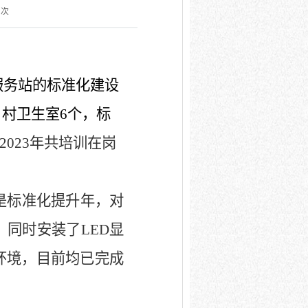
次
服务站的标准化建设
、村卫生室
6
个，标
-2023
年共培训在岗
是标准化提升年，对
，同时安装了
LED
显
环境，
目前均已完成