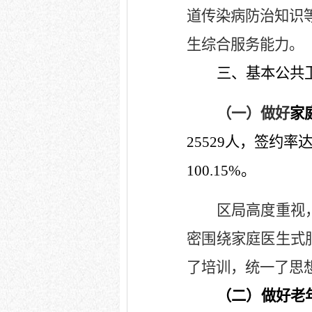
道传染病防治知识
生综合服务能力。
三、基本公共
（一）做好
家
25529
人，签约率
100.15%
。
区局高度重视
密围绕家庭医生式
了培训，统一了思
（二）做好老