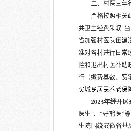
二、
村医三年
严格按照相关
共卫生经费采取“
省加强村医队伍建
准对各村进行日常
险和退出村医补助
行（缴费基数、费
买城乡居民养老保
2023
年经开区
医生”、“好鹊医
生院围绕安徽省基