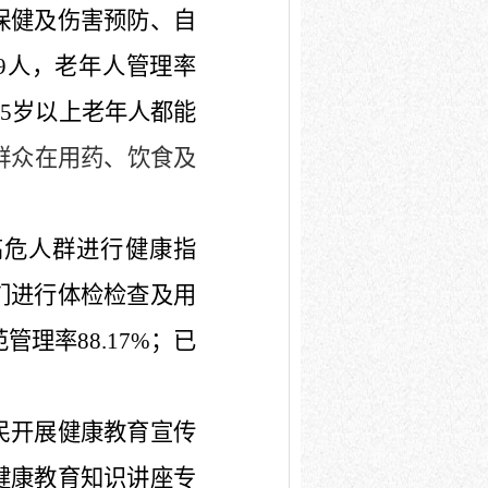
保健及伤害预防、自
9
人，老年人管理率
65
岁以上老年人都能
群众在用药、饮食及
高危人群进行健康指
们进行体检检查及用
范管理率
88.17%
；已
民开展健康教育宣传
健康教育知识讲座专