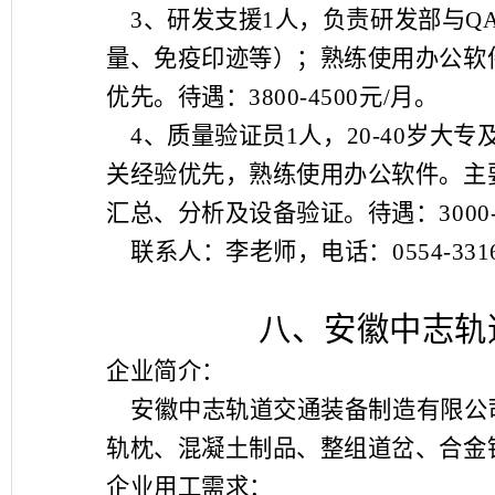
3
、研发支援
1
人，负责研发部与
Q
量、免疫印迹等）；熟练使用办公软
优先。待遇：
3800-4500
元
/
月。
4
、质量验证员
1
人，
20-40
岁大专
关经验优先，熟练使用办公软件。主
汇总、分析及设备验证。待遇：
3000
联系人：李老师，电话：
0554-331
八、安徽中志轨
企业简介：
安徽中志轨道交通装备制造有限公
轨枕、混凝土制品、整组道岔、合金
企业用工需求
：