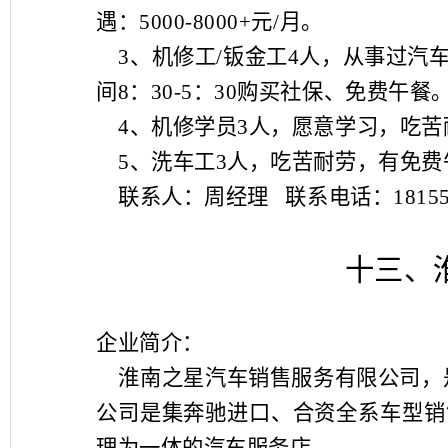
遇：
5000-8000+
元
/
月。
3
、机修工
/
钣金工
4
人，从事过汽
间
8
：
30-5
：
30
购买社保、免费午餐
4
、机修学员
3
人，愿意学习，吃苦
5
、洗车工
3
人，吃苦耐劳，有免费
联系人：周经理
联系电话：
1815
十三、淮南之星
企业简介：
淮南之星汽车销售服务有限公司，
公司是集奔驰进口、合资全系车型销