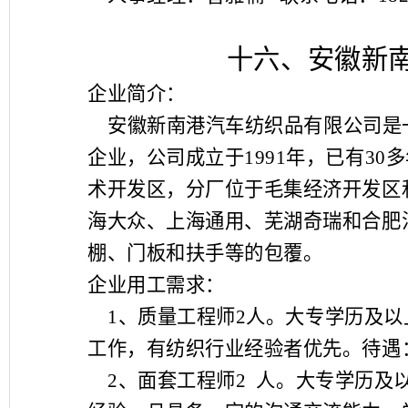
十六、安徽新
企业简介：
安徽新南港汽车纺织品有限公司是
企业，公司成立于
1991
年，已有
30
多
术开发区，分厂位于毛集经济开发区
海大众、上海通用、芜湖奇瑞和合肥
棚、门板和扶手等的包覆。
企业用工需求：
1
、质量工程师
2
人。大专学历及以
工作，有纺织行业经验者优先。待遇
2
、面套工程师
2
人。大专学历及