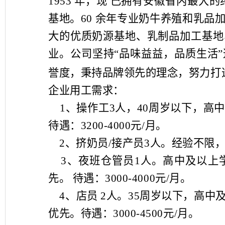
1953
年，现 已拥有安徽省内最大的
基地。
60
余年专业奶牛养殖和乳品
大的优质奶源基地、乳制品加工基地
业。公司坚持“品味益益，品质生活
誉度，秉持品牌领先的理念，努力打
企业用工需求：
1
、操作工
3
人，
40
周岁以下，高中
待遇：
3200-4000
元
/
月。
2
、挤奶员
/
接产员
3
人。经验不限
3
、夜班仓管员
1
人。高中及以上
先。
待遇：
3000-4000
元
/
月。
4
、店员
2
人。
35
周岁以下，高中
优先。待遇：
3000-4500
元
/
月。