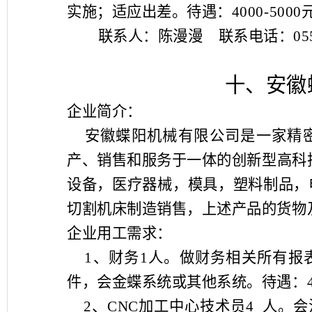
实施；适应出差。待遇：
4000-5000
联系人：陈漫漫
联系电话：
05
十、安徽
企业简介：
安徽蝶阳机械有限公司是一家精
产、销售和服务于一体的创新型高科
设备，医疗器械，模具，塑料制品，
切割机床制造销售，上述产品的货物
企业用工需求
：
1
、财务
1
人。做财务相关所有报
件，会金蝶系统或其他系统。待遇：
2
、
CNC
加工中心技术员
4
人。会