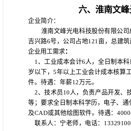
六、淮南文峰
企业简介：
淮南文峰光电科技股份有限公司
吉兴路
6
号，公司占地
121
亩，总建筑
企业用工需求
：
1
、工业成本会计
6
人，全日制本科
岁以下，
5
年以上工业会计成本核算
件。待遇：年薪
12
万元。
2
、技术员
10
人，负责产品开发、
等；要求全日制本科学历，电子、通
及
CAD
或其他绘图软件。待遇：
4000
联系人：宁老师，电话：
13329100