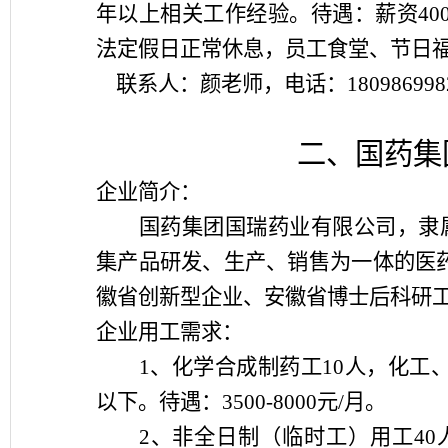
年以上相关工作经验。待遇：薪资
40
法定假日正常休息，员工食堂、节日
联系人：颜老师，电话：
180986998
二、国药集
企业简介：
国药集团国瑞药业有限公司，隶
集产品研发、生产、销售为一体的医
徽省创新型企业、安徽省博士后科研
企业用工需求：
1
、化学合成制药工
10
人，化工
以下。待遇：
3500-8000
元
/
月。
2
、非全日制（临时工）用工
40