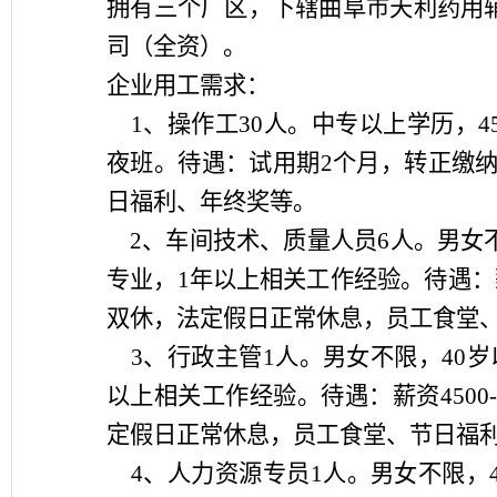
拥有三个厂区，下辖曲阜市天利药用
司（全资）。
企业用工需求：
1
、操作工
30
人。中专以上学历，
4
夜班。待遇：试用期
2
个月，转正缴
日福利、年终奖等。
2
、车间技术、质量人员
6
人。男女
专业，
1
年以上相关工作经验。待遇：
双休，法定假日正常休息，员工食堂
3
、行政主管
1
人。男女不限，
40
岁
以上相关工作经验。待遇：薪资
4500
定假日正常休息，员工食堂、节日福
4
、人力资源专员
1
人。男女不限，