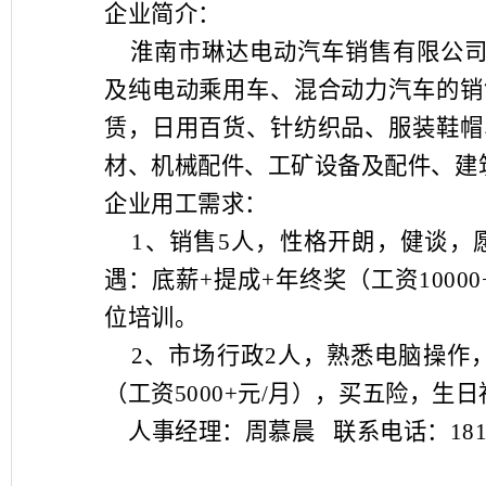
企业简介：
淮南市琳达电动汽车销售有限公
及纯电动乘用车、混合动力汽车的销
赁，日用百货、针纺织品、服装鞋帽
材、机械配件、工矿设备及配件、建
企业用工需求：
1
、销售
5
人，性格开朗，健谈，
遇：底薪
+
提成
+
年终奖（工资
10000
位培训。
2
、市场行政
2
人，熟悉电脑操作
（工资
5000+
元
/
月
），买五险，生日
人事经理：周慕晨
联系电话：
18