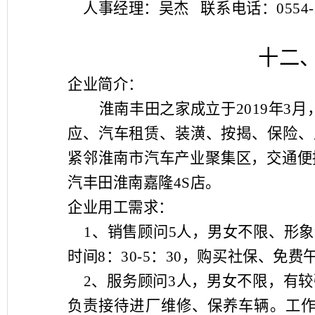
人事经理：吴杰
联系电话：
0554
十二
企业简介：
淮南丰田之家成立于
2019
年
3
月
应、汽车租赁、装潢、按揭、保险、
紧邻淮南市汽车产业聚集区，交通便
汽丰田淮南嘉隆
4S
店。
企业用工需求：
1
、销售顾问
5
人，男女不限、形象
时间
8
：
30-5
：
30
，购买社保、免费
2
、服务顾问
3
人，男女不限，有较
负责接待进厂维修、保养车辆。工