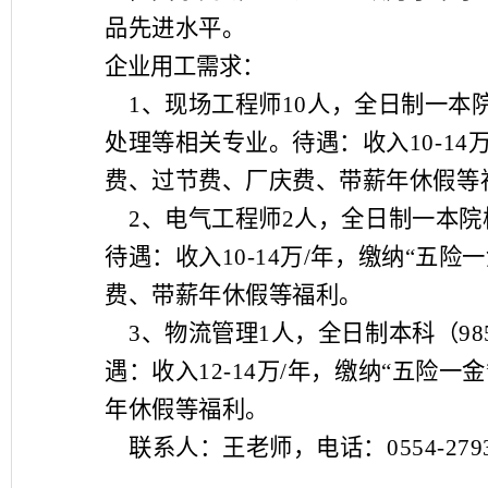
品先进水平。
企业用工需求：
1
、现场工程师
10
人，全日制一本
处理等相关专业。待遇：收入
10-14
费、过节费、厂庆费、带薪年休假等
2
、电气工程师
2
人，全日制一本院
待遇：收入
10-14
万
/
年，缴纳
“
五险一
费、带薪年休假等福利。
3
、物流管理
1
人，全日制本科（
98
遇：收入
12-14
万
/
年，缴纳
“
五险一金
年休假等福利。
联系人：王老师，电话：
0554-279