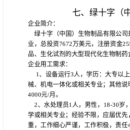
七、绿十字（
企业简介：
绿十字（中国）生物制品有限公司
业，总投资
7672
万美元，注册资金
25
品、生化试剂的大型现代化生物制药
企业用工需求
：
1
、设备运行
3
人，学历：大专以
械、机电一体化或相关专业；其他说
4000
元
/
月。
2
、水处理员
1
人，男性，
18-30
岁
学或相关专业；经验不限，应届优先
重，工作细心严谨，工作积极，责任