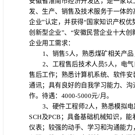
安徽省淮南市经济开发区，是一家以
发、生产、销售及技术服务于一体的
企业
”
认定，并获得
“
国家知识产权优
创新型企业
”
、
“
安徽民营企业十大创
企业用工需求
：
1、
销售
5
人，熟悉煤矿相关产品
2、
工程售后技术人员
5
人，电气
售后工作；熟悉计算机系统、软件安
通讯；具有良好的自我学习能力、沟
作。待遇：
4000-5000
元
/
月。
3、
硬件工程师
2
人，熟悉模拟电
SCH
及
PCB
；具备基础机械知识，能
仪表；较强的动手、学习和沟通能力