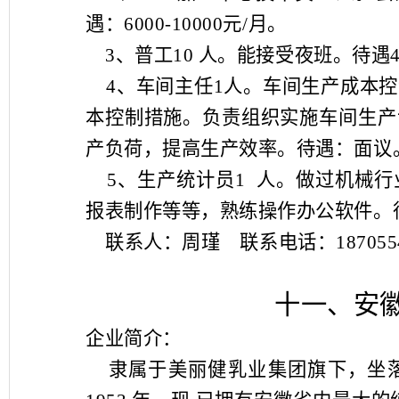
遇：
6000-10000
元
/
月。
3
、普工
10
人。能接受夜班。待遇
4
、车间主任
1
人。车间生产成本控
本控制措施。负责组织实施车间生产
产负荷，提高生产效率。待遇：面议
5
、生产统计员
1
人。做过机械行
报表制作等等，熟练操作办公软件。
联系人：周瑾
联系电话：
187055
十一、安
企业简介：
隶属于美丽健乳业集团旗下，坐