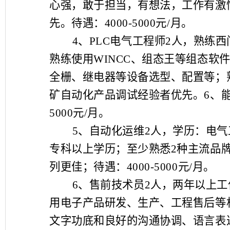
心强，敢于担当，有想法，工作有激
先。待遇：
4000-5000
元
/
月。
4、
PLC
电气工程师
2
人，熟练西
熟练使用
WINCC
、组态王等组态软
全栅、继电器等设备选型、配置等；
矿自动化产品调试经验者优先。
6
、
5000
元
/
月。
5、
自动化运维
2
人，学历：电气
专科以上学历；至少熟悉
2
种主流品
列更佳；待遇：
4000-5000
元
/
月。
6、
售前技术员
2
人，两年以上工
用电子产品研发、生产、工程售后等
文字功底和良好的沟通协调、语言表