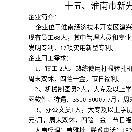
十五、淮南市新
企业简介：
企业位于淮南经济技术开发区建
现有员工
68
人，其中管理人员和专业
发明专利，
17
项实用新型专利。
企业用工需求：
1
、钳工
2
人。熟练使用打眼转孔
周末双休，四险一金，节日福利。
2
、机械制图员
2
人，大专及以上学
图软件。待遇：
3500-5000
元
/
月，周
3
、办公文员
1
人，大专及以上学
元
/
月，周末双休，四险一金，节日福
人事经理：曹雅楠
联系电话：
18