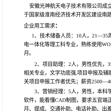
安徽光神航天电子技术有限公司成
于国家级淮南经济技术开发区建设南
企业用工需求
：
1、
技术储备人员：
10
人，
21
—
35
电一体化等理工科专业，熟练使用
WO
月
。
2
、项目助理：
2
人，男性优先，
3
相关专业，文字功底强
,
项目申报及辅
关项目申报工作者优先；薪资
2500
—
4
3
、营销经理：
5
人，男性，本科
软件，能看懂
CAD
制图，要求五官端
月、提成、交通补助、电话补助、出