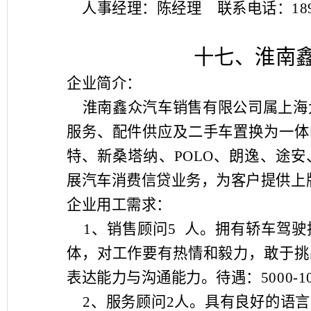
人事经理：陈经理
联系电话：
18
十七、淮南
企业简介：
淮南鑫众汽车销售有限公司属上海
服务、配件供应及二手车置换为一体
特、新桑塔纳、
POLO
、朗逸、途安
展汽车消费信贷业务，为客户提供上
企业用工需求：
1
、销售顾问
5
人。拥有轿车驾驶
体，对工作要有热情和毅力，敢于挑
表达能力与沟通能力。待遇：
5000-1
2
、服务顾问
2
人。具有良好的语言