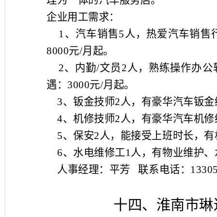
理为一体的汽车服务店。
企业用工需求：
1
、汽车销售
5
人，热爱汽车销售
8000
元
/
月起。
2
、内勤
/
文员
2
人，熟练操作办公
遇：
3000
元
/
月起。
3
、钣金技师
2
人，有豪华汽车钣金
4
、机修技师
2
人，有豪华汽车机修
5
、保安
2
人，能接受上班时长，有
6
、水电维修工
1
人，有物业维护、
人事经理：平芳
联系电话：
1330
十四、淮南市琳