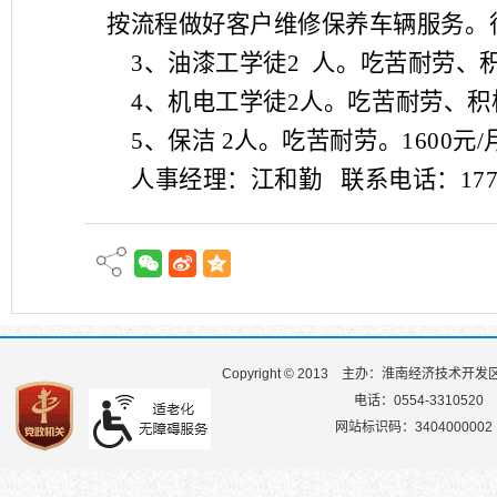
按流程做好客户维修保养车辆服务。
3
、油漆工学徒
2
人。吃苦耐劳、
4
、机电工学徒
2
人。吃苦耐劳、积
5
、保洁
2
人。吃苦耐劳。
1600
元
/
人事经理：江和勤
联系电话：
17
Copyright © 2013
主办：淮南经济技术开发
电话：0554-3310520
网站标识码：3404000002