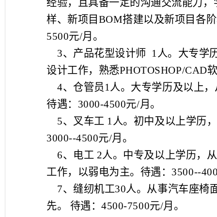
经验，且具备一定的沟通交流能力，
样、新项目
BOM
搭建以及新项目各阶
5500
元
/
月。
3
、产品花型设计师
1
人。大专学
设计工作，熟悉
PHOTOSHOP/CAD
4
、仓管员
1
人。大专学历及以上，
待遇：
3000-4500
元
/
月。
5
、叉车工
1
人。初中及以上学历
3000--4500
元
/
月。
6
、电工
2
人。中专及以上学历，
工作，以弱电为主。待遇：
3500--40
7
、缝纫机工
30
人。从事汽车座椅
先。
待遇：
4500-7500
元
/
月。