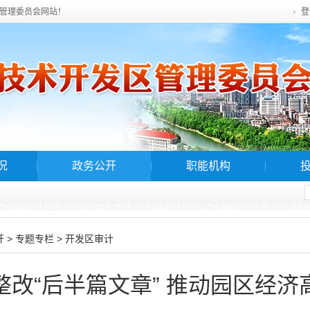
管理委员会网站！
登
况
政务公开
职能机构
>
>
开
专题专栏
开发区审计
整改“后半篇文章” 推动园区经济