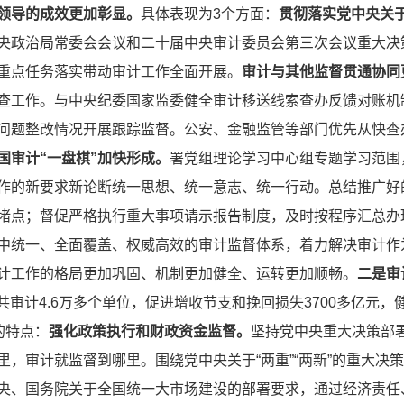
领导的成效更加彰显。
具体表现为3个方面：
贯彻落实党中央关
央政治局常委会会议和二十届中央审计委员会第三次会议重大决
重点任务落实带动审计工作全面开展。
审计与其他监督贯通协同
查工作。与中央纪委国家监委健全审计移送线索查办反馈对账机
问题整改情况开展跟踪监督。公安、金融监管等部门优先从快查
国审计“一盘棋”加快形成。
署党组理论学习中心组专题学习范围
作的新要求新论断统一思想、统一意志、统一行动。总结推广好
堵点；督促严格执行重大事项请示报告制度，及时按程序汇总办
中统一、全面覆盖、权威高效的审计监督体系，着力解决审计作
计工作的格局更加巩固、机制更加健全、运转更加顺畅。
二是审
国共审计4.6万多个单位，促进增收节支和挽回损失3700多亿元，
的特点：
强化政策执行和财政资金监督。
坚持党中央重大决策部
，审计就监督到哪里。围绕党中央关于“两重”“两新”的重大决策部
央、国务院关于全国统一大市场建设的部署要求，通过经济责任