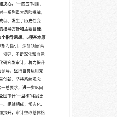
和决心。
“十四五”时期，
对一系列重大风险挑战，
成就、发生了历史性变
展的指导方针和主要目标，
1个指导思想、5项基本原
想为指引，深刻领悟“两
统一领导，不断深化和自觉
化研究型审计，着力提升
面领导，坚持自觉运用党
革创新，坚持系统观念。
这一总要求，
进一步
巩固
国审计“一盘棋”格局更
一、相辅相成，常态化、
加提升，审计整改总体格