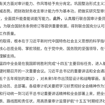
有关方面对审计能力、作风等给予充分肯定。巩固整治形式主义
减态势。把财政财务收支审计能力作为基本功，把做实研究型审
人次，全面提升能查能说能写能力。
此外，
认真履行联合国审计委
目，为联合国财务条例修订等提供重要依据，得到联合国充分认
工作质量。
的取得，根本在于习近平新时代中国特色社会主义思想的科学指
核心总揽全局、掌舵领航，在于党中央、国务院的坚强领导，在
理解支持。
届四中全会是在我国即将胜利完成“十四五”主要目标任务，进入
键时期召开的一次重要会议。习近平总书记的重要讲话和全会通
五个五年规划的建议》，对未来5年作出顶层设计和战略擘画，
总动员、总部署。各级审计机关要把学习好贯彻好全会精神作为
和行动统一到习近平总书记重要讲话精神和全会部署上来，把全会
表、路线图和责任状，用高质量审计监督护航“十五五”时期经济