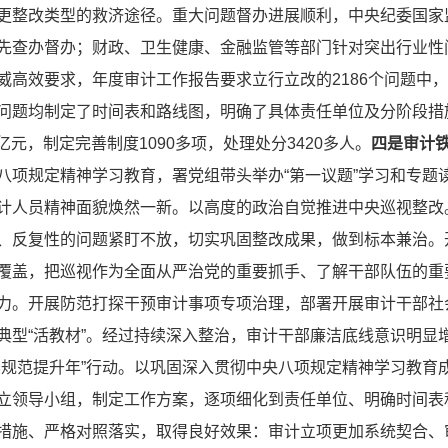
更整改类型的救济途径。重大问题督办进展顺利，中央纪委国家
先查办督办；财政、卫生健康、金融监管等部门针对突出行业性
威高效要求，年度审计工作报告要求立行立改的2186个问题中，
问题均制定了时间表和路线图，明确了具体责任单位及分阶段措
亿元，制定完善制度1090多项，处理处分3420多人。
四是审计
八项规定精神学习教育，署党组带头举办“第一议题”学习和专题
计人员精神面貌焕然一新。以高度的政治自觉推进中央巡视整改
、反复性的问题紧盯不放，切实巩固整改成果，做到标本兼治。
覆盖，把巡视作为全面从严治党的重要抓手、了解干部队伍的重
力。开展防范打探干预审计事项专项治理，部署开展审计干部社会
典型“活教材”。经过持续深入整治，审计干部廉洁底线意识明显增
学规范提升年”行动。以巩固深入贯彻中央八项规定精神学习教育
立领导小组，制定工作方案，逐项细化到责任单位、明确时间表
措施、严格对照落实，取得良好效果：审计立项更加系统契合、