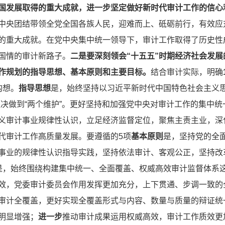
我国发展取得的重大成就，进一步坚定做好新时代审计工作的信心
中央团结带领全党全国各族人民，迎难而上、砥砺前行，有效应
的重大成就。在党中央集中统一领导下，审计工作取得了历史性
国情的审计新路子。
二是要深刻领会“十五五”时期经济社会发
工作规划的指导思想、基本原则和主要目标。
结合审计实际，明确
构想。
指导思想
是，始终坚持以习近平新时代中国特色社会主义思
坚决做到“两个维护”。更好坚持和加强党中央对审计工作的集中
义审计事业规律性认识，立足经济监督定位，聚焦主责主业，深
代审计工作高质量发展。要遵循的5项
基本原则
是，坚持党的全
事业的规律性认识指导实践，坚持依法审计、客观公正，坚持改
是，始终围绕构建集中统一、全面覆盖、权威高效审计监督体系
效，党委审计委员会作用发挥更加充分，上下贯通、步调一致的全
审计全覆盖，更好实现全覆盖形式与内容、数量与质量的辩证统
明显增强；
进一步
推动审计成果运用权威高效，审计工作质效更