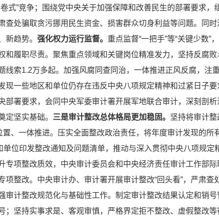
内卷式”竞争；围绕党中央关于加强保障和改善民生的部署要求，
肃查处骗取贪污挪用民生资金、损害群众切身利益等问题。同时
、新趋势。
强化权力运行监督。
重点监督“一把手”等“关键少数”
权和履职尽责。聚焦重点领域和关键岗位精准发力，坚持反腐败
题线索1.2万多起。加强风腐同查同治，一体推进正风反腐，注
发现一些地区和单位仍存在违反中央八项规定精神和过紧日子要
央部署要求，会同中央军委审计署开展军地联合审计，深刻剖析
奠定坚实基础。
三是审计整改总体格局更加稳固。
坚持将审计整
等位置、一体推进。压实全面整改政治责任，将年度审计发现的所
门和单位印发整改通知及问题清单，推动与深入贯彻中央八项规定
升专项整改质效，中央审计委员会和中央经济责任审计工作部际
专项整改。中央审计办、审计署开展审计整改“回头看”，严肃查
强审计整改规范化与基础性工作。制定审计整改结果认定和销号
号；坚持实事求是、客观审慎，严格界定拒不整改、虚假整改等