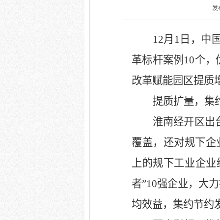
发布
12
月
1
日，中
革标杆案例
10
个，
改革赋能园区提质
提质扩量，集
淮南经开区出
覆盖，还对规下企
上的规下工业企业
者”
10
强企业，大力
均效益，集约节约