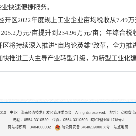
企业快速便捷服务。
经开区
2022
年度规上工业企业亩均税收从
7.49
万
从
205.2
万元
/
亩提升到
234.96
万元
/
亩；年综合税
开区将持续深入推进“亩均论英雄”改革，全力推
加快推进三大主导产业转型升级，为新型工业化
2013
主办：淮南经济技术开发区管理委员会
All rights reserved.
地址：安徽省淮
电话：0554-3310520
传真：0554-3310503
皖ICP备19011718号-1
网站标识码：3404000002
皖公网安备 34040202000138号
站点地图