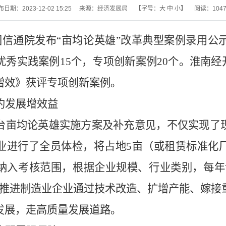
日期：2023-12-02 15:25
来源：经济发展局
【字号：
大
中
小
】
阅读：
104
国信通院发布“亩均论英雄”改革典型案例录用公
优秀实践案例
15
个，专项创新案例
20
个。淮南经
增效》获评专项创新案例。
约发展增效益
台亩均论英雄实施方案及补充意见，不仅实现了
业进行了全员体检，将占地
5
亩（或租赁标准化
纳入考核范围，根据企业规模、行业类别，每年
推进制造业企业通过技术改造、扩增产能、嫁接
发展，走高质量发展道路。