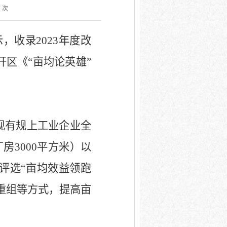
7
次
示，收录
2023
年度改
开区《“亩均论英雄”
现有规上工业企业全
厂房
3000
平方米）以
评选“亩均效益领跑
重组等方式，提高亩