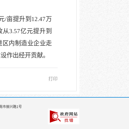
元
/
亩提升到
12.47
万
收从
3.57
亿元提升到
进区内制造业企业走
建设作出经开贡献。
打印
南市振兴路1号