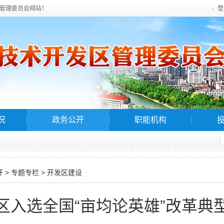
管理委员会网站！
登
况
政务公开
职能机构
>
>
开
专题专栏
开发区建设
区入选全国“亩均论英雄”改革典