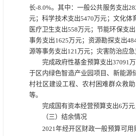
长
-8.0
%。其中：一般公共服务支出
28
元；科学技术支出
5470
万元；文化体
医疗卫生支出
558
万元；
节能环保
支出
事务支出
1625
万元；
资源勘探
支出
48
源等事务
支出
121
万元；
灾害防治应急
完成政府性基金
预算
支出
37091
万
于区内绿色智造产业园项目、新能源
村社区建设工程、农村困难群众救助
等
。
完成国有资本经营预算支出
6万
（三）结余情况
2021
年经开区财政一般预算可用