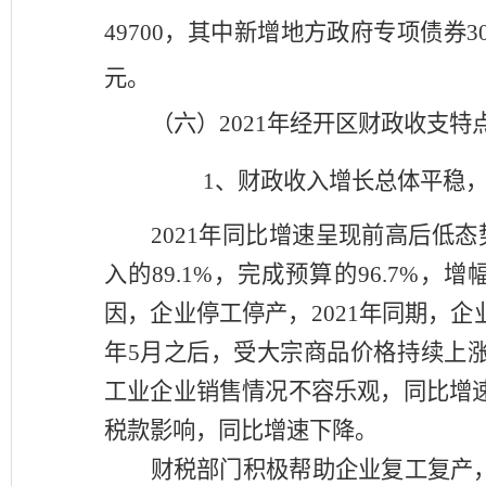
49700，其中
新增地方政府专项债券
元。
（
六
）
2021
年经开区财政收支特
1、财政
收入
增长总体平稳
2021年同比增速呈现前高后低
入的89.1%，完成预算的96.7%，
增
因，企业停工停产，2021年同
期，企
年5月之后，受大宗商品价格持续上
工业企业销售情况不容乐观，同比增速
税款影响，同比增速下降。
财税部门积极帮助企业复工复产