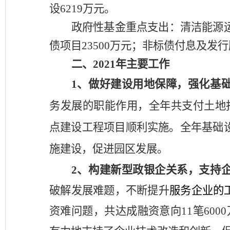
设
6219
万元。
政府性基金重点支出：
清洁能源
债项目
23500
万元；非标债付息及发行
二、
2021
年主要工作
1、
做好建设用地保障，
强化基
务发展的职能作用，全年共支付土地
点建设工程项目顺利实施。全年基础设
施建设，促进园区发展。
2、
构建新型政银企关系
，
支持
破解发展难题，不断提升
服务企业的
资难
问题，共达成融资意向
11笔600