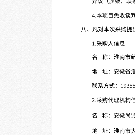
异议（质疑）联
4.本项目免收
谈
八、凡对本次采购提
1.采购人信息
名
称：淮南市
地
址：安徽省
联系方式：
1935
2.采购代理机构
名
称：
安徽尚
地
址
：淮南市