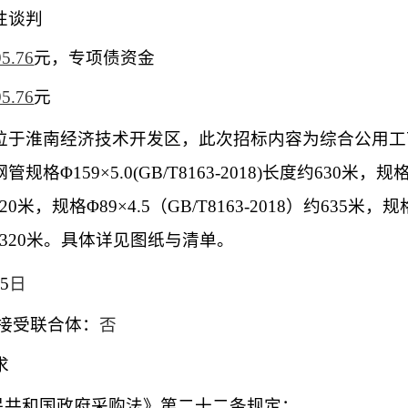
性谈判
5.76
元，
专项债资金
5.76
元
位于淮南经济技术开发区，此次招标内容为综合公用工
钢管规格
Φ159×5.0(GB/T8163-2018)长度约630米，规格
20米，规格Φ89×4.5（GB/T8163-2018）约635米，规格
度约320米。具体详见图纸与清单。
45
日
）接受联合体：
否
求
人民共和国政府采购法》第二十二条规定；