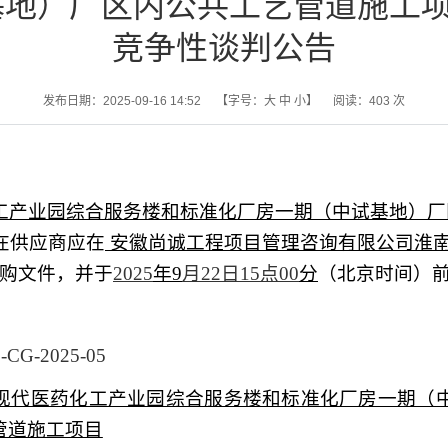
地）厂区内公共工艺管道施工项
竞争性谈判公告
发布日期：2025-09-16 14:52
【字号：
大
中
小
】
阅读：
403
次
工产业园综合服务楼和标准化厂房一期（中试基地）厂
在供应商应在
安徽尚诚工程项目管理咨询有限公司淮
购文件，
并于
2025
年
9
月
22
日
15
点
00
分
（北京时间）
B
-
CG
-
2025-05
现代医药化工产业园综合服务楼和标准化厂房一期（
管道施工项目