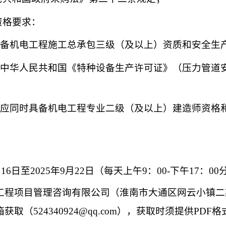
资格要求：
具备机电工程施工总承包三级（及以上）资质和安全生
的中华人民共和国《特种设备生产许可证》（压力管道安
人
应同时具备机电工程专业二级（及以上）建造师资格
月
16
日至
2025
年
9
月
22
日
（每天上午
9：00-下午17
：
00
工程项目管理咨询有限公司（淮南市大通区网云小镇二
箱获取（
524340924@qq.com
），获取时须提供
PDF