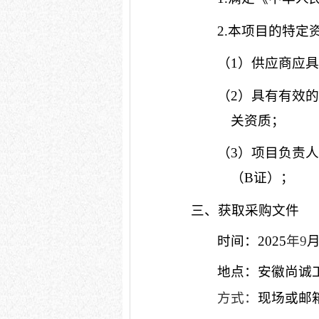
2.本项目的特定
（
1）供应商应
（
2）具有有效
关资质；
（
3
）项目
负责
（
B证）；
三、获取采购文件
时间：
2025
年
9
地点：安徽尚诚
方式：
现场或邮