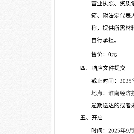
营业执照、
资质
箱、附法定代表
称，提供所需材
自行承担。
售价：
0元
四、响
应文件提交
截止时间：
2025
地点：
淮南经济
逾期送达的或者
五、开启
时间：
2
025
年
9