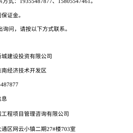
系方式：
19355487877
、
15805547461
。
判
保证金。
出询问，请按以下方式联系。
新城建设投资有限公司
淮南经济技术开发区
5487877
信息
诚工程项目管理咨询有限公司
大通区网云小镇二期
27#楼703室