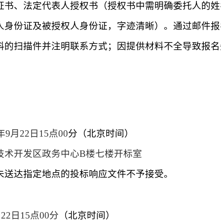
证书、
法定代表人授权书（授权书中需明确委托人的姓
人身份证及被授权人身份证，字迹清晰）。通过邮件报
料的扫描件并注明联系方式；因提供材料不全导致报名
年
9
月
22
日
15
点
00
分（北京时间）
技术开发区政务中心
B楼七楼开标室
未送达指定地点的投标
响应
文件不予接受。
月
22
日
15
点
00
分
（北京时间）