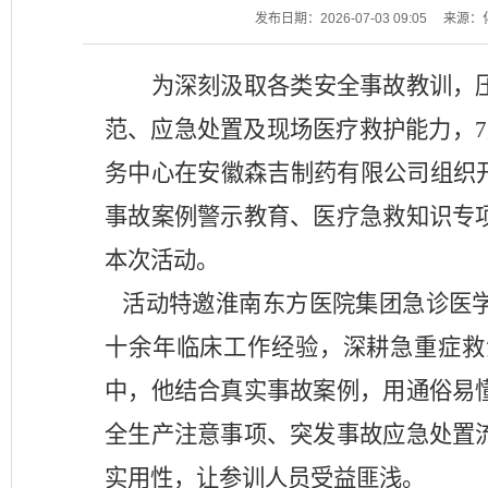
发布日期：2026-07-03 09:05
来源：
为深刻汲取各类安全事故教训，
范、应急处置及现场医疗救护能力，
务中心在安徽森吉制药有限公司
组织
事故案例警示教育、
医疗急救知识专
本次
活动
。
活动
特邀淮南东方医院集团急诊医
十余年临床工作经验，深耕急重症救
中，他结合真实事故案例，用通俗易
全生产注意事项、突发事故应急处置
实用性，让参训人员受益匪浅。