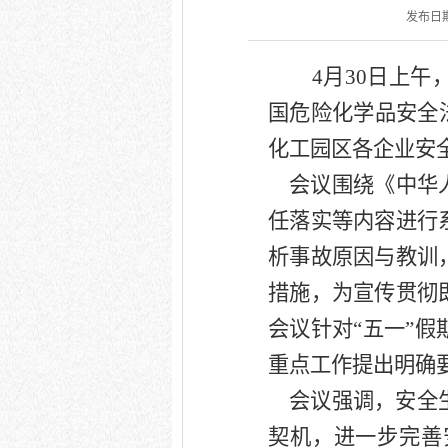
发布日期：
4月30日上午，
国
危险化学品安全
化工园区
各企业安
会议
围绕《
中华
任落实等内容进行
析事故原因与教训
措施
，为宣传贯彻
会议
针对
“
五一
”
假
重点工作提出明确
会议强调，安全
契机，进一步完善