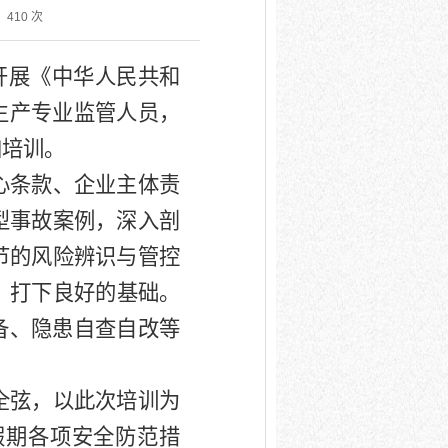
：
410
次
开展《中华人民共和
生产专业监管人员，
加培训。
心条款、企业主体责
型事故案例，深入剖
节的风险辨识与管控
》
打下良好的基础
。
备、隐患自查自改等
全弦，以此次培训为
假期各项安全防范措