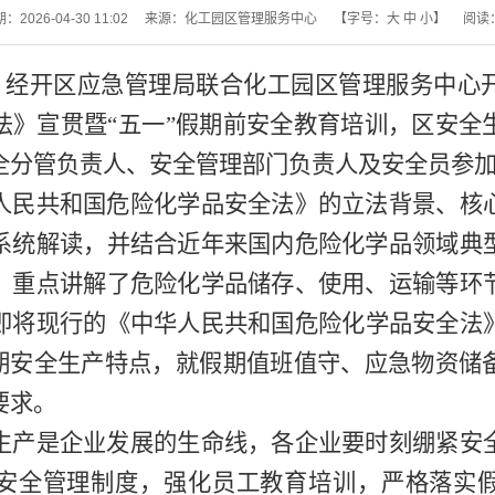
2026-04-30 11:02
来源：化工园区管理服务中心
【字号：
大
中
小
】
阅读
经开区应急管理局联合化工园区管理服务中心
法
》
宣贯暨
“
五一
”
假期前安全教育培训
，区安全
全分管负责人、安全管理部门负责人及安全员参
人民共和国
危险化学品安全法》的立法背景、核
系统解读，并结合近年来国内危险化学品领域典
，重点讲解了危险化学品储存、使用、运输等环
即将现行的
《
中华人民共和国
危险化学品安全法
期安全生产特点，就假期值班值守、应急物资储
要求。
生产是企业发展的生命线，各企业要时刻绷紧安
安全管理制度，强化员工教育培训，严格落实