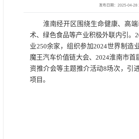
发布日期：2025-04-28 1
淮南经开区围绕生命健康、高端
术、绿色食品等产业积极外联内引。
2
业
250
余家，组织参加
2024
世界制造
魔王汽车价值链大会、
2024
淮南市首
资推介会等主题推介活动
8
场次，引
项目。