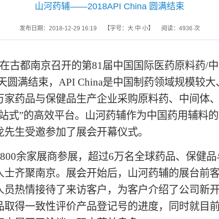
山河药辅——2018API China 圆满结束
发布日期：2018-12-29 16:19
【字号：
大
中
小
】
阅读：
4936
次
在古都南京召开的第
81
届中国国际医药原料药
/
中
天圆满结束，
API China
是中国制药领域规模较大
万家药品与保健品生产企业采购原料药、中间体
一站式”的高效平台。山河药辅作为中国药用辅料
龙先生受邀参加了展会开幕仪式。
800
余家展商参展，超过
6
万名全球药品、保健品
人士齐聚南京。展会开始后，山河药辅的展台前
人员热情接待了来访客户，为客户介绍了公司新
品取得一致性评价产品登记号的进度，同时就目