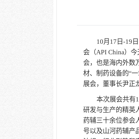
10
月
17
日
-19
日
会（
API China
）今
会，也是海内外数
材、制药设备的“
展会，董事长尹正
本次展会共有
1
研发与生产的精英
药辅三十余位参会
号以及山河药辅产