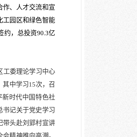
合作、人才交流和宣
化工园区和绿色智能
签约，总投资
90.3
亿
区工委理论学习中心
，其中学习
15
次，召
平新时代中国特色社
总书记关于党史学习
记带头赴刘郢村宣讲
全会精神推向高潮。