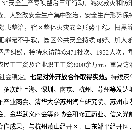
+N”
安全生产专项整治三年行动、减灾救灾和防
查、大整改安全生产集中整治，安全生产形势保
隐患整治，辖区整体火灾安全形势平稳。
扫黑
犯罪毫不手软，园区公共安全持续向好。加大
矛盾纠纷，接待来访群众
471
批次、
1952
人次，
农民工工资及企业职工工资
3000
余万元，重复访
社会稳定。
七是对外开放合作取得实效。
持续深
，多次赴上海、深圳、南京、杭州、苏州等发达
车产业商会、清华大学苏州汽车研究院、苏州市
会、金华武义商会等商协会和修正药业、信义光
合作成果，与杭州萧山经开区、山东邹平经开区