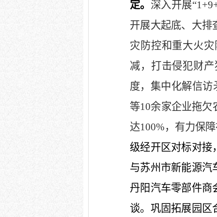
定。
深入开展
“1+9
开展大起底、大排
灾防控和重大火灾
减，打击侵犯财产
度，集中化解信访
等
10
余家企业拖欠
达
100%
，有力保障
级经开区对标对接
与苏州市新能源汽
丹阳汽车零部件商
谈。巩固拓展园区