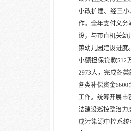
小改扩建、经三小
作。全年支付义务
设，与市直机关幼
镇幼儿园建设进度
小额担保贷款
512
2973
人，完成各类
各类补偿资金
6600
工作。统筹开展市
法建设巡控整治力
成污染源中控系统