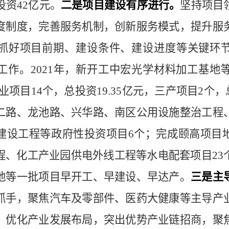
投资
42
亿元。
二是项目建设有序进行。
坚持项目
度制度，完善服务机制，创新服务模式，提升服
抓好项目前期、建设条件、建设进度等关键环
工作。
2021
年，新开工中宏光学材料加工基地
业项目
14
个，总投资
19.35
亿元，三产项目
2
个，
二路、龙池路、兴华路、南区公用设施整治工程
建设工程等政府性投资项目
6
个；完成颐高项目
程、化工产业园供电外线工程等水电配套项目
23
地等一批项目早开工、早建设、早达产。
三是主
抓手，聚焦汽车及零部件、医药大健康等主导产
，优化产业发展布局，突出优势产业链招商，聚