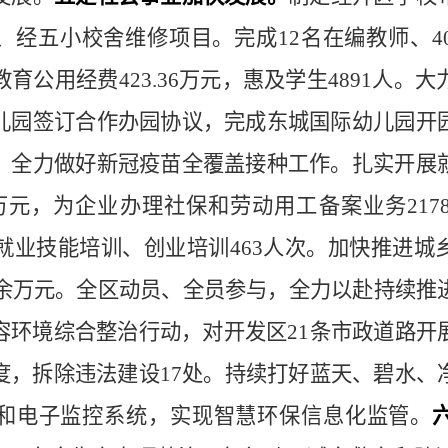
、经五小校舍维修项目。完成
12
名在编教师、
4
教育公用经费
423.36
万元，惠及学生
4891
人。大
儿园签订合作办园协议，完成东城国际幼儿园开
。全力做好新冠疫苗全覆盖接种工作。扎实开展
万元，为企业办理社保和劳动用工备案业务
217
就业技能培训、创业培训
463
人次。加快推进城
余万元。全区动员、全员参与，全力以赴持续推
容环境综合整治行动，对开发区
21
条市政道路开
度，拆除违法建设
17
处。持续打好蓝天、碧水、
和电子监控系统，实现智慧环保信息化监管。