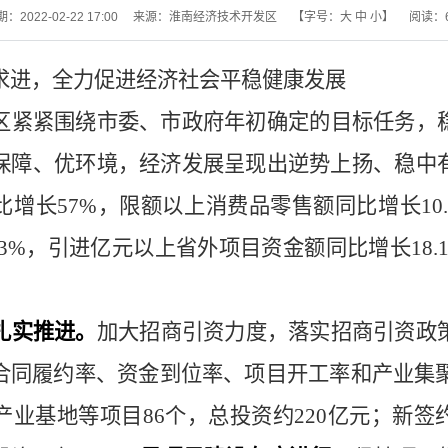
2022-02-22 17:00
来源：淮南经济技术开发区
【字号：
大
中
小
】
阅读：
求进，全力促进经济社会平稳健康发展
区紧紧围绕市委、市政府年初确定的目标任务，
保障、优环境，经济发展呈现出逆势上扬、稳中
比增长
57%
，限额以上消费品零售额同比增长
10
.3%
，引进亿元以上省外项目资金额同比增长
18.
扎实推进。
加大招商引资力度，落实招商引资政
合同履约率、资金到位率、项目开工率和产业集
产业基地等项目
86
个，总投资约
220
亿元；新签