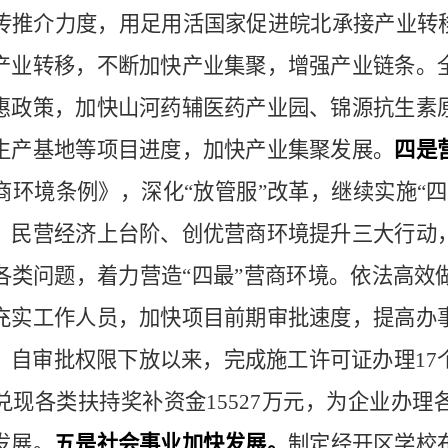
传推介力度，用足用活国家促进皖北承接产业转
产业转移，不断加快产业集聚，增强产业链条。
惠政策，加快山河药辅医药产业园、锦源抗生素
生产基地等项目进度，加快产业集聚发展。
四是
商环境条例》，深化
“
放管服
”
改革，继续实施
“
四
、民营经济上台阶、创优营商环境提升三大行动
各类问题，着力营造
“
四最
”
营商环境。依法高效
充实工作人员，加快项目前期审批速度，提高办
，自审批权限下放以来，完成施工许可证办理
17
兑现各类扶持奖补资金
15527
万元，为企业办理
发展。
五是社会事业加快发展。
制定经开区学校