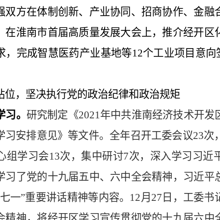
强双方在体制创新、产业协同、招商协作、金融
。在淮南市首届高质量发展大会上，推介经开区
求，完成智慧医药产业基地等
12
个工业项目意向
站位，坚决执行党的政治纪律和政治规矩
学习。
研究制定《
2021
年中共淮南经济技术开发
学习安排意见》等文件。全年召开工委会议
23
次
心组学习会
13
次，集中研讨
7
次，深入学习习近
学习了党的十九届五中、六中全会精神，习近平
七一
”
重要讲话精神等内容。
12
月
27
日，工委书
会精神，将经开区学习宣传贯彻党的十九届六中