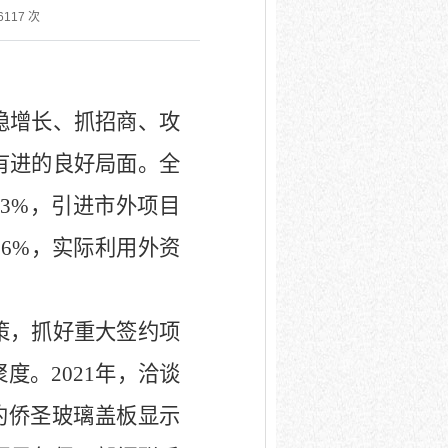
6117
次
稳增长、抓招商、攻
有进的良好局面。全
.3%
，引进市外项目
16%
，实际利用外资
策，抓好重大签约项
聚度。
2021
年，洽谈
约侨圣玻璃盖板显示