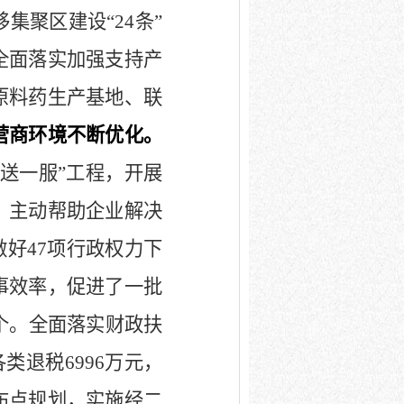
移集聚区建设
“24
条
”
全面落实加强支持产
原料药生产基地、联
营商环境不断优化。
送一服
”
工程，开展
，主动帮助企业解决
做好
47
项行政权力下
事效率，促进了一批
个。全面落实财政扶
各类退税
6996
万元，
布点规划，实施经二