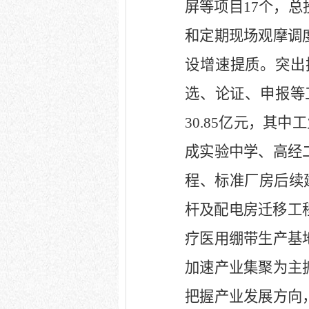
屏等项目
17
个，总
和定期现场观摩调
设增速提质。突出
选、论证、申报等
30.85
亿元，其中工
成实验中学、高经
程、标准厂房后续
杆及配电房迁移工
疗医用绷带生产基
加速产业集聚为主
把握产业发展方向