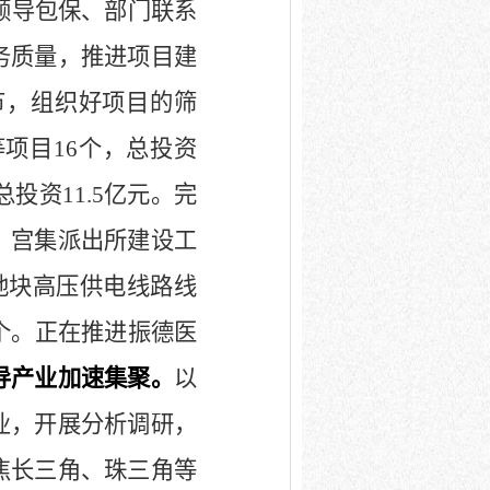
领导包保、部门联系
务质量，推进项目建
节，组织好项目的筛
等项目
16
个，总投资
总投资
11.5
亿元。完
、宫集派出所建设工
地块高压供电线路线
个。正在推进振德医
导产业加速集聚。
以
业，开展分析调研，
焦长三角、珠三角等