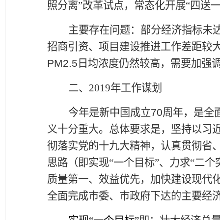
照分离
”
改革试点，常态化开展
“
四送
主要存在问题：部分经济指标未
招商引资、项目建设推进工作差距较
PM2.5
日均浓度仍然较高，需要加强
二、
2019
年工作谋划
今年是新中国成立
70
周年，是全
义十分重大。总体要求是，坚持以习
彻落实党的十九大精神，认真贯彻省
思路（即实现
“
一个目标
”
、力求
“
二个
质量第一、效益优先，加快建设现代
全面完成市委、市政府下达的主要经