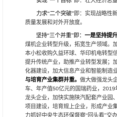
实现
“
一个目标
”
即：壮大经济总
力求
“
二个突破
”
即：实现战略性
质量发展和对外开放度。
坚持
“
三个并重
”
即：
一是坚持提
煤机企业转型升级，拓宽生产领域。
本小松收购久益环球、华印机电转型
提升传统产业，助推产业转型发展；
化器建设，加大信息产业和智能制造
与培育产业集群并重。
做大做强龙头
车、年产值
50
亿元的国瑞药业，
2019
龙头企业，加快实施陕汽配套产业园
项目建设，培育规上企业，形成产业
力抓好中央生态环保督察
“
回头看
”
交