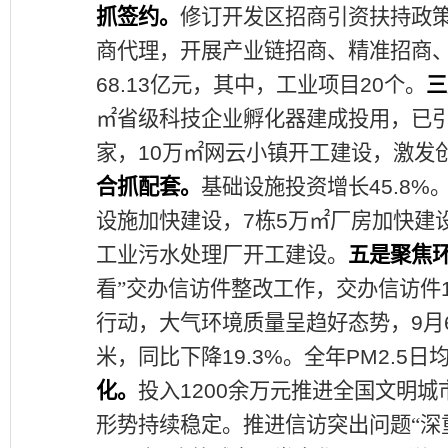
抓签约。
修订开发区招商引资扶持政
商代理，开展产业链招商、精准招商
68.13
亿元，其中，工业项目
20
个。
三
㎡省级科技企业孵化器建成投用，已
家，
10
万㎡网云小镇开工建设，激发
合抓配套。
基础设施投资增长
45.8%
设施加快建设，
7
栋
5
万㎡厂房加快建
工业污水处理厂开工建设。
五是聚焦
看
”
交办信访件整改工作，交办信访件
行动，大气环境质量呈趋好态势，
9
月
米，同比下降
19.3%
。全年
PM2.5
日
化。
投入
1200
余万元推进全国文明城
形势持续稳定。推进信访突出问题
“
深