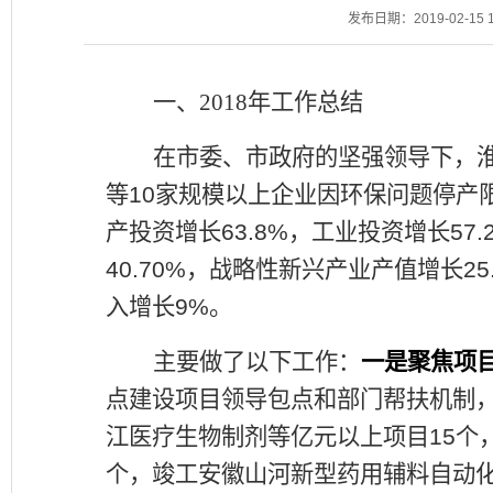
发布日期：2019-02-15 1
一、
2018
年工作总结
在市委、市政府的坚强领导下，
等
10
家规模以上企业因环保问题停产
产投资增长
63.8%
，工业投资增长
57.
40.70%
，战略性新兴产业产值增长
25
入增长
9%
。
主要做了以下工作：
一是聚焦项
点建设项目领导包点和部门帮扶机制
江医疗生物制剂等亿元以上项目
15
个
个，竣工安徽山河新型药用辅料自动